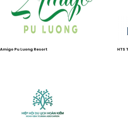
Amigo Pu Luong Resort
HTS 