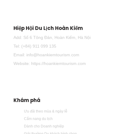
Hiệp Hội Du Lịch Hoàn Kiếm
Add: Số 6 Tông Đản, Hoàn Kiếm, Hà Nội
Tel: (+84) 911 099 135
Email: info@hoankiemtourism.com
Website: https://hoankiemtourism.com
Khám phá
Ưu đãi theo mùa & ngày lễ
Cẩm nang du lịch
Dành cho Doanh nghiệp
Giải thưởng Du khách bình chọn