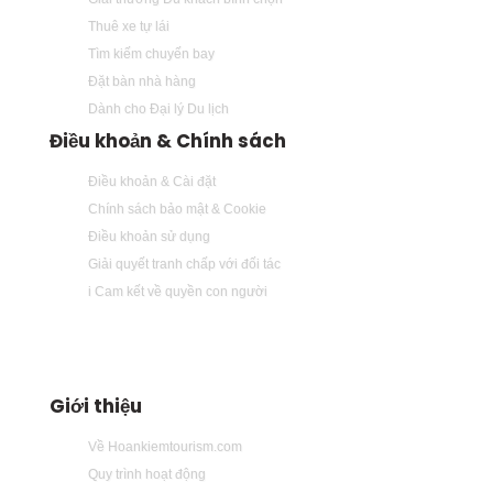
Thuê xe tự lái
Tìm kiếm chuyến bay
Đặt bàn nhà hàng
Dành cho Đại lý Du lịch
Điều khoản & Chính sách
Điều khoản & Cài đặt
Chính sách bảo mật & Cookie
Điều khoản sử dụng
Giải quyết tranh chấp với đối tác
i Cam kết về quyền con người
Giới thiệu
Về Hoankiemtourism.com
Quy trình hoạt động