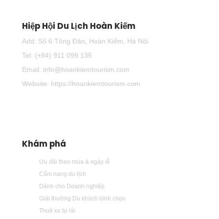
Hiệp Hội Du Lịch Hoàn Kiếm
Add: Số 6 Tông Đản, Hoàn Kiếm, Hà Nội
Tel: (+84) 911 099 135
Email: info@hoankiemtourism.com
Website: https://hoankiemtourism.com
Khám phá
Ưu đãi theo mùa & ngày lễ
Cẩm nang du lịch
Dành cho Doanh nghiệp
Giải thưởng Du khách bình chọn
Thuê xe tự lái