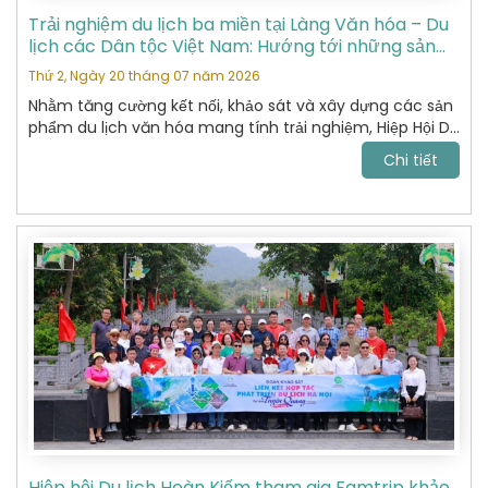
Trải nghiệm du lịch ba miền tại Làng Văn hóa – Du
lịch các Dân tộc Việt Nam: Hướng tới những sản
phẩm du lịch văn hóa đặc sắc
Thứ 2, Ngày 20 tháng 07 năm 2026
Nhằm tăng cường kết nối, khảo sát và xây dựng các sản
phẩm du lịch văn hóa mang tính trải nghiệm, Hiệp Hội Du
Lịch Hoàn Kiếm đã tham gia chương trình khảo sát thực
Chi tiết
tế tại Làng Văn hóa – Du lịch các Dân tộc Việt Nam do
Sở Du lịch tổ chức.
Hiệp hội Du lịch Hoàn Kiếm tham gia Famtrip khảo