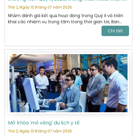
vụ trọng tâm
Thứ 2, Ngày 13 tháng 07 năm 2026
Nhằm đánh giá kết quả hoạt động trong Quý II và triển
khai các nhiệm vụ trọng tâm trong thời gian tới, Ban
Chấp hành Hiệp hội Du lịch Hoàn Kiếm đã tổ chức cuộc
Chi tiết
họp thường niên Quý II năm 2026 với sự tham dự của
các Ủy viên Ban Chấp hành và đại diện các Ban chuyên
môn.
Mở khóa 'mỏ vàng' du lịch y tế
Thứ 2, Ngày 13 tháng 07 năm 2026