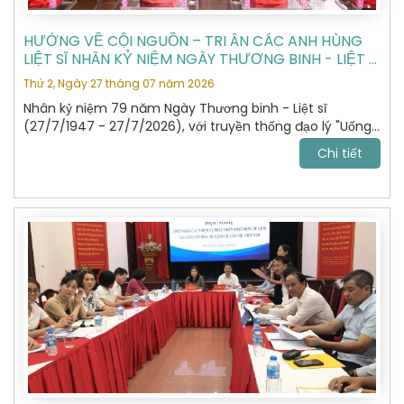
HƯỚNG VỀ CỘI NGUỒN – TRI ÂN CÁC ANH HÙNG
LIỆT SĨ NHÂN KỶ NIỆM NGÀY THƯƠNG BINH - LIỆT SĨ
27/7
Thứ 2, Ngày 27 tháng 07 năm 2026
Nhân kỷ niệm 79 năm Ngày Thương binh - Liệt sĩ
(27/7/1947 - 27/7/2026), với truyền thống đạo lý "Uống
nước nhớ nguồn", "Đền ơn đáp nghĩa", Hiệp hội Du lịch Hà
Chi tiết
Nội đã tổ chức hành trình dâng hương, tưởng niệm các
Anh hùng Liệt sĩ tại Nghĩa trang Liệt sĩ Quốc gia Vị Xuyên,
tỉnh Tuyên Quang – nơi yên nghỉ của gần 2.000 Anh
hùng Liệt sĩ đã anh dũng hy sinh trong cuộc chiến đấu
bảo vệ biên giới phía Bắc của Tổ quốc giai đoạn 1979 -
1989.