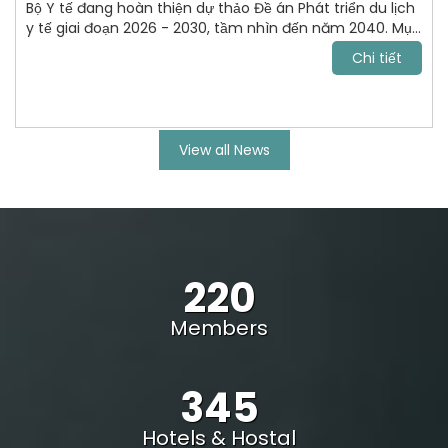
Bộ Y tế đang hoàn thiện dự thảo Đề án Phát triển du lịch
y tế giai đoạn 2026 - 2030, tầm nhìn đến năm 2040. Mục
tiêu tới năm 2030, VN trở thành điểm đến chăm sóc sức
Chi tiết
khỏe uy tín, cạnh tranh trong khu vực Đông Nam Á và
vươn lên nhóm dẫn đầu châu lục.
View all News
220
Members
345
Hotels & Hostal