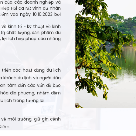
yện của các doanh nghiệp và
Hiệp Hội đã rất vinh dự nhân
iếm vào ngày 10.10.2023 bởi
 về kinh tế - kỹ thuật về kinh
 trị chất lượng, sản phẩm du
n, lợi ích hợp pháp của những
t triển các hoạt động du lịch
 khách du lịch và người dân
quan tâm đến các vấn đề bảo
n hóa địa phương, nhằm đảm
u lịch trong tương lai
o vệ môi trường, giữ gìn cảnh
 Kiếm