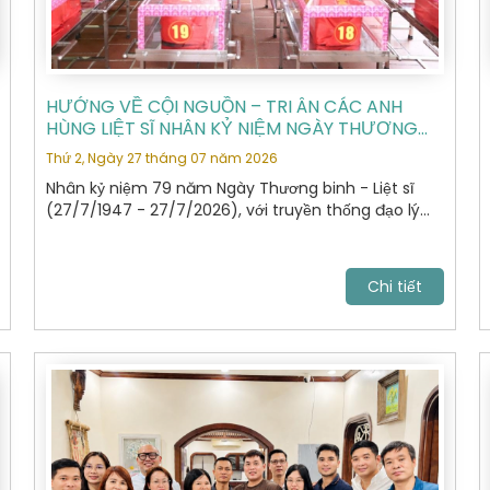
HƯỚNG VỀ CỘI NGUỒN – TRI ÂN CÁC ANH
HÙNG LIỆT SĨ NHÂN KỶ NIỆM NGÀY THƯƠNG
BINH - LIỆT SĨ 27/7
Thứ 2, Ngày 27 tháng 07 năm 2026
Nhân kỷ niệm 79 năm Ngày Thương binh - Liệt sĩ
(27/7/1947 - 27/7/2026), với truyền thống đạo lý
"Uống nước nhớ nguồn", "Đền ơn đáp nghĩa", Hiệp hội
Du lịch Hà Nội đã tổ chức hành trình dâng hương,
tưởng niệm các Anh hùng Liệt sĩ tại Nghĩa trang Liệt
Chi tiết
sĩ Quốc gia Vị Xuyên, tỉnh Tuyên Quang – nơi yên
nghỉ của gần 2.000 Anh hùng Liệt sĩ đã anh dũng hy
sinh trong cuộc chiến đấu bảo vệ biên giới phía Bắc
của Tổ quốc giai đoạn 1979 - 1989.