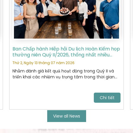
Ban Chấp hành Hiệp hội Du lịch Hoàn Kiếm họp
thường niên Quý II/2026, thống nhất nhiều
nhiệm vụ trọng tâm
Thứ 2, Ngày 13 tháng 07 năm 2026
Nhằm đánh giá kết quả hoạt động trong Quý II và
triển khai các nhiệm vụ trọng tâm trong thời gian
tới, Ban Chấp hành Hiệp hội Du lịch Hoàn Kiếm đã tổ
chức cuộc họp thường niên Quý II năm 2026 với sự
tham dự của các Ủy viên Ban Chấp hành và đại
Chi tiết
diện các Ban chuyên môn.
View all News