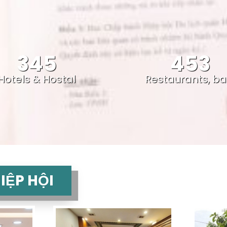
345
453
Hotels & Hostal
Restaurants, ba
IỆP HỘI