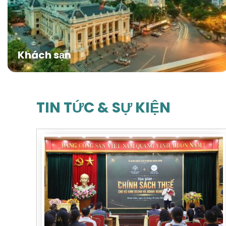
Khách sạn
TIN TỨC & SỰ KIỆN