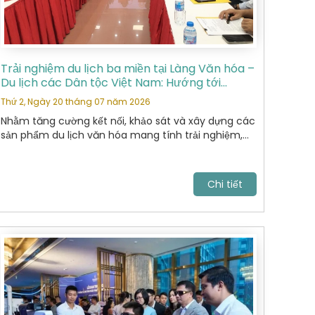
Trải nghiệm du lịch ba miền tại Làng Văn hóa –
Du lịch các Dân tộc Việt Nam: Hướng tới
những sản phẩm du lịch văn hóa đặc sắc
Thứ 2, Ngày 20 tháng 07 năm 2026
Nhằm tăng cường kết nối, khảo sát và xây dựng các
sản phẩm du lịch văn hóa mang tính trải nghiệm,
Hiệp Hội Du Lịch Hoàn Kiếm đã tham gia chương
trình khảo sát thực tế tại Làng Văn hóa – Du lịch
các Dân tộc Việt Nam do Sở Du lịch tổ chức.
Chi tiết