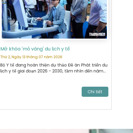
Mở khóa 'mỏ vàng' du lịch y tế
Thứ 2, Ngày 13 tháng 07 năm 2026
Bộ Y tế đang hoàn thiện dự thảo Đề án Phát triển du
lịch y tế giai đoạn 2026 - 2030, tầm nhìn đến năm
2040. Mục tiêu tới năm 2030, VN trở thành điểm đến
chăm sóc sức khỏe uy tín, cạnh tranh trong khu
vực Đông Nam Á và vươn lên nhóm dẫn đầu châu
Chi tiết
lục.