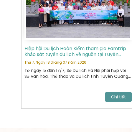
Hiệp hội Du lịch Hoàn Kiếm tham gia Famtrip
khảo sát tuyến du lịch về nguồn tại Tuyên
Quang
Thứ 7, Ngày 18 tháng 07 năm 2026
Từ ngày 15 đến 17/7, Sở Du lịch Hà Nội phối hợp với
Sở Văn hóa, Thể thao và Du lịch tỉnh Tuyên Quang
tổ chức chương trình khảo sát, xây dựng và kết nối
các sản phẩm du lịch giữa hai địa phương.
Chi tiết