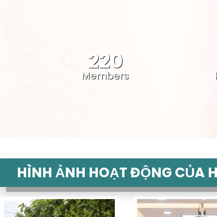
220
Members
HÌNH ẢNH HOẠT ĐỘNG CỦA H