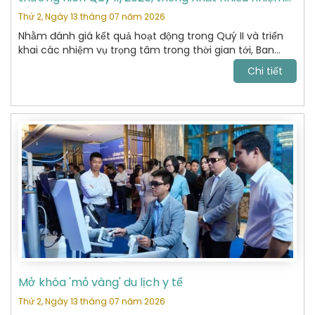
vụ trọng tâm
Thứ 2, Ngày 13 tháng 07 năm 2026
Nhằm đánh giá kết quả hoạt động trong Quý II và triển
khai các nhiệm vụ trọng tâm trong thời gian tới, Ban
Chấp hành Hiệp hội Du lịch Hoàn Kiếm đã tổ chức cuộc
Chi tiết
họp thường niên Quý II năm 2026 với sự tham dự của
các Ủy viên Ban Chấp hành và đại diện các Ban chuyên
môn.
Mở khóa 'mỏ vàng' du lịch y tế
Thứ 2, Ngày 13 tháng 07 năm 2026