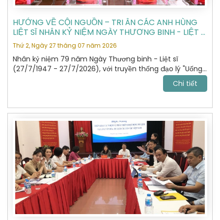
HƯỚNG VỀ CỘI NGUỒN – TRI ÂN CÁC ANH HÙNG
LIỆT SĨ NHÂN KỶ NIỆM NGÀY THƯƠNG BINH - LIỆT SĨ
27/7
Thứ 2, Ngày 27 tháng 07 năm 2026
Nhân kỷ niệm 79 năm Ngày Thương binh - Liệt sĩ
(27/7/1947 - 27/7/2026), với truyền thống đạo lý "Uống
nước nhớ nguồn", "Đền ơn đáp nghĩa", Hiệp hội Du lịch Hà
Chi tiết
Nội đã tổ chức hành trình dâng hương, tưởng niệm các
Anh hùng Liệt sĩ tại Nghĩa trang Liệt sĩ Quốc gia Vị Xuyên,
tỉnh Tuyên Quang – nơi yên nghỉ của gần 2.000 Anh
hùng Liệt sĩ đã anh dũng hy sinh trong cuộc chiến đấu
bảo vệ biên giới phía Bắc của Tổ quốc giai đoạn 1979 -
1989.