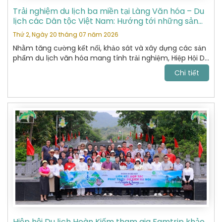
Trải nghiệm du lịch ba miền tại Làng Văn hóa – Du
lịch các Dân tộc Việt Nam: Hướng tới những sản
phẩm du lịch văn hóa đặc sắc
Thứ 2, Ngày 20 tháng 07 năm 2026
Nhằm tăng cường kết nối, khảo sát và xây dựng các sản
phẩm du lịch văn hóa mang tính trải nghiệm, Hiệp Hội Du
Lịch Hoàn Kiếm đã tham gia chương trình khảo sát thực
Chi tiết
tế tại Làng Văn hóa – Du lịch các Dân tộc Việt Nam do
Sở Du lịch tổ chức.
Hiệp hội Du lịch Hoàn Kiếm tham gia Famtrip khảo