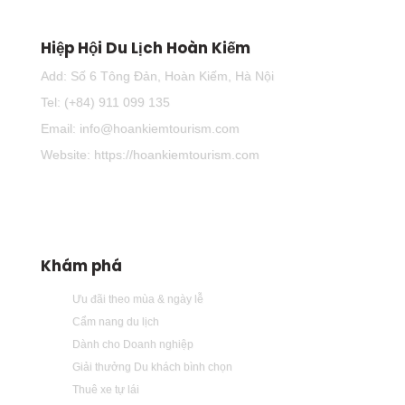
Hiệp Hội Du Lịch Hoàn Kiếm
Add: Số 6 Tông Đản, Hoàn Kiếm, Hà Nội
Tel: (+84) 911 099 135
Email: info@hoankiemtourism.com
Website: https://hoankiemtourism.com
Khám phá
Ưu đãi theo mùa & ngày lễ
Cẩm nang du lịch
Dành cho Doanh nghiệp
Giải thưởng Du khách bình chọn
Thuê xe tự lái