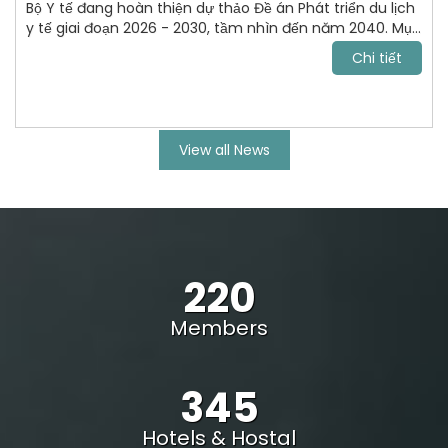
Bộ Y tế đang hoàn thiện dự thảo Đề án Phát triển du lịch
y tế giai đoạn 2026 - 2030, tầm nhìn đến năm 2040. Mục
tiêu tới năm 2030, VN trở thành điểm đến chăm sóc sức
Chi tiết
khỏe uy tín, cạnh tranh trong khu vực Đông Nam Á và
vươn lên nhóm dẫn đầu châu lục.
View all News
220
Members
345
Hotels & Hostal