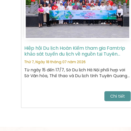
Hiệp hội Du lịch Hoàn Kiếm tham gia Famtrip
khảo sát tuyến du lịch về nguồn tại Tuyên
Quang
Thứ 7, Ngày 18 tháng 07 năm 2026
Từ ngày 15 đến 17/7, Sở Du lịch Hà Nội phối hợp với
Sở Văn hóa, Thể thao và Du lịch tỉnh Tuyên Quang
tổ chức chương trình khảo sát, xây dựng và kết nối
các sản phẩm du lịch giữa hai địa phương.
Chi tiết