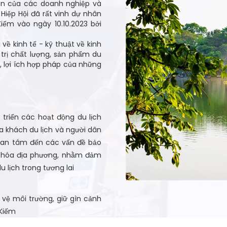
yện của các doanh nghiệp và
Hiệp Hội đã rất vinh dự nhân
iếm vào ngày 10.10.2023 bởi
 về kinh tế - kỹ thuật về kinh
 trị chất lượng, sản phẩm du
n, lợi ích hợp pháp của những
t triển các hoạt động du lịch
 khách du lịch và người dân
quan tâm đến các vấn đề bảo
n hóa địa phương, nhằm đảm
u lịch trong tương lai
o vệ môi trường, giữ gìn cảnh
 Kiếm