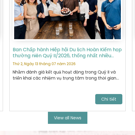
Ban Chấp hành Hiệp hội Du lịch Hoàn Kiếm họp
thường niên Quý II/2026, thống nhất nhiều
nhiệm vụ trọng tâm
Thứ 2, Ngày 13 tháng 07 năm 2026
Nhằm đánh giá kết quả hoạt động trong Quý II và
triển khai các nhiệm vụ trọng tâm trong thời gian
tới, Ban Chấp hành Hiệp hội Du lịch Hoàn Kiếm đã tổ
chức cuộc họp thường niên Quý II năm 2026 với sự
tham dự của các Ủy viên Ban Chấp hành và đại
Chi tiết
diện các Ban chuyên môn.
View all News