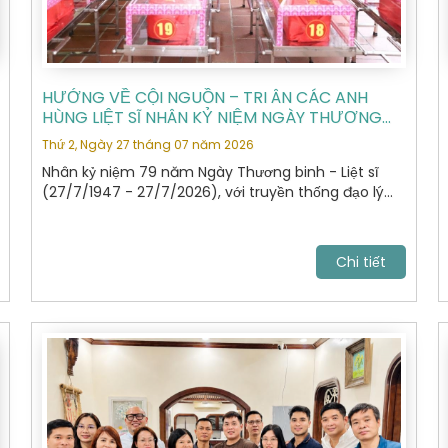
HƯỚNG VỀ CỘI NGUỒN – TRI ÂN CÁC ANH
HÙNG LIỆT SĨ NHÂN KỶ NIỆM NGÀY THƯƠNG
BINH - LIỆT SĨ 27/7
Thứ 2, Ngày 27 tháng 07 năm 2026
Nhân kỷ niệm 79 năm Ngày Thương binh - Liệt sĩ
(27/7/1947 - 27/7/2026), với truyền thống đạo lý
"Uống nước nhớ nguồn", "Đền ơn đáp nghĩa", Hiệp hội
Du lịch Hà Nội đã tổ chức hành trình dâng hương,
tưởng niệm các Anh hùng Liệt sĩ tại Nghĩa trang Liệt
Chi tiết
sĩ Quốc gia Vị Xuyên, tỉnh Tuyên Quang – nơi yên
nghỉ của gần 2.000 Anh hùng Liệt sĩ đã anh dũng hy
sinh trong cuộc chiến đấu bảo vệ biên giới phía Bắc
của Tổ quốc giai đoạn 1979 - 1989.