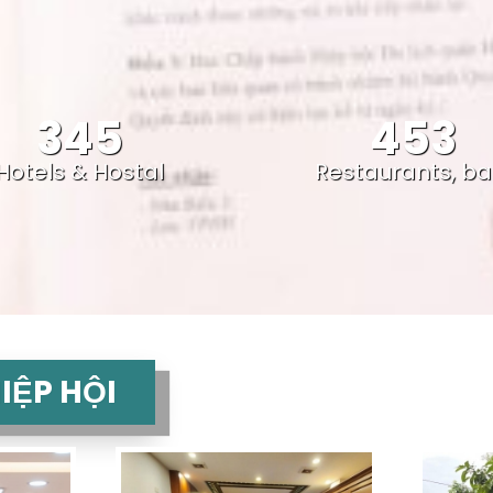
345
453
Hotels & Hostal
Restaurants, ba
IỆP HỘI