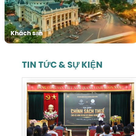
Khách sạn
TIN TỨC & SỰ KIỆN