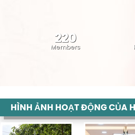
220
Members
HÌNH ẢNH HOẠT ĐỘNG CỦA H