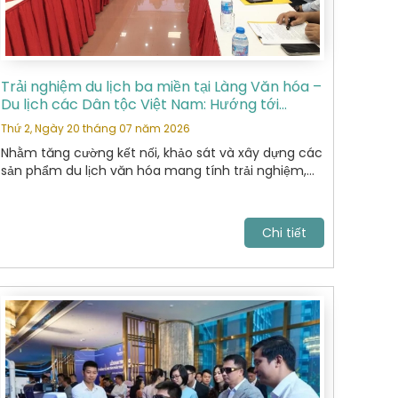
Trải nghiệm du lịch ba miền tại Làng Văn hóa –
Du lịch các Dân tộc Việt Nam: Hướng tới
những sản phẩm du lịch văn hóa đặc sắc
Thứ 2, Ngày 20 tháng 07 năm 2026
Nhằm tăng cường kết nối, khảo sát và xây dựng các
sản phẩm du lịch văn hóa mang tính trải nghiệm,
Hiệp Hội Du Lịch Hoàn Kiếm đã tham gia chương
trình khảo sát thực tế tại Làng Văn hóa – Du lịch
các Dân tộc Việt Nam do Sở Du lịch tổ chức.
Chi tiết