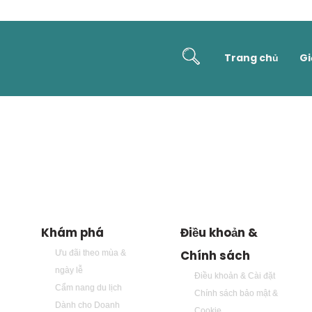
TRAVEL EVENTS
Trang chủ
Gi
TRANG CHỦ
»
TRAVEL EVENTS
»
Khám phá
Điều khoản &
Chính sách
Ưu đãi theo mùa &
ngày lễ
Điều khoản & Cài đặt
Cẩm nang du lịch
Chính sách bảo mật &
Dành cho Doanh
Cookie