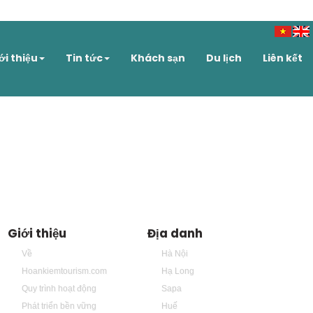
ới thiệu
Tin tức
Khách sạn
Du lịch
Liên kết
Giới thiệu
Địa danh
Về
Hà Nội
Hoankiemtourism.com
Hạ Long
Quy trình hoạt động
Sapa
Phát triển bền vững
Huế