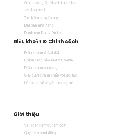
Giải thưởng Du khách bình chọn
Thuê xe tự lái
Tìm kiếm chuyến bay
Đặt bàn nhà hàng
Dành cho Đại lý Du lịch
Điều khoản & Chính sách
Điều khoản & Cài đặt
Chính sách bảo mật & Cookie
Điều khoản sử dụng
Giải quyết tranh chấp với đối tác
i Cam kết về quyền con người
Giới thiệu
Về Hoankiemtourism.com
Quy trình hoạt động