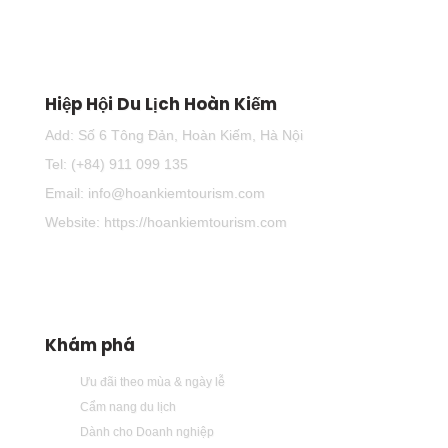
Hiệp Hội Du Lịch Hoàn Kiếm
Add: Số 6 Tông Đản, Hoàn Kiếm, Hà Nội
Tel: (+84) 911 099 135
Email: info@hoankiemtourism.com
Website: https://hoankiemtourism.com
Khám phá
Ưu đãi theo mùa & ngày lễ
Cẩm nang du lịch
Dành cho Doanh nghiệp