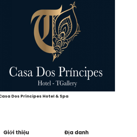
Casa Dos Príncipes Hotel & Spa
Công 
Giới thiệu
Địa danh