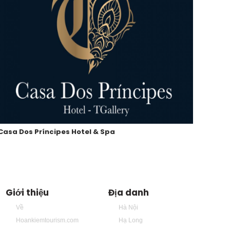
Casa Dos Príncipes Hotel & Spa
Công 
Giới thiệu
Địa danh
Về
Hà Nội
Hoankiemtourism.com
Hạ Long