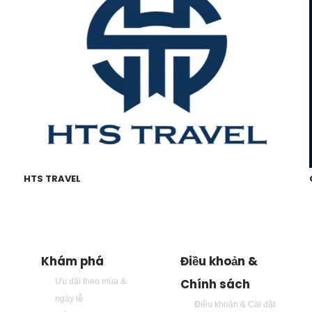
HTS TRAVEL
Khám phá
Điều khoản &
Chính sách
Ưu đãi theo mùa &
ngày lễ
Điều khoản & Cài đặt