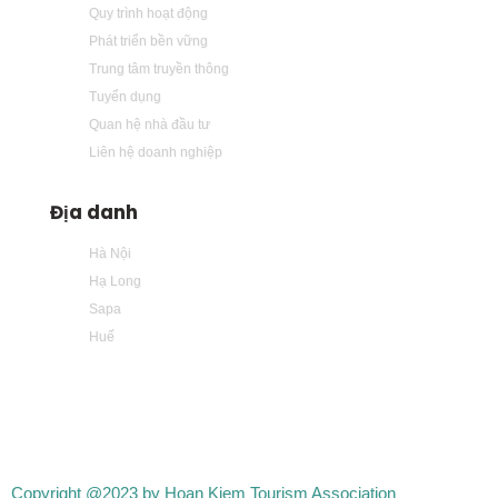
Quy trình hoạt động
Phát triển bền vững
Trung tâm truyền thông
Tuyển dụng
Quan hệ nhà đầu tư
Liên hệ doanh nghiệp
Địa danh
Hà Nội
Hạ Long
Sapa
Huế
Copyright @2023 by Hoan Kiem Tourism Association