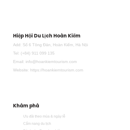
Hiệp Hội Du Lịch Hoàn Kiếm
Add: Số 6 Tông Đản, Hoàn Kiếm, Hà Nội
Tel: (+84) 911 099 135
Email: info@hoankiemtourism.com
Website: https://hoankiemtourism.com
Khám phá
Ưu đãi theo mùa & ngày lễ
Cẩm nang du lịch