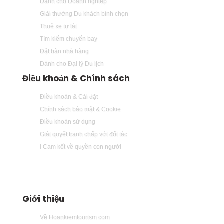
Dành cho Doanh nghiệp
Giải thưởng Du khách bình chọn
Thuê xe tự lái
Tìm kiếm chuyến bay
Đặt bàn nhà hàng
Dành cho Đại lý Du lịch
Điều khoản & Chính sách
Điều khoản & Cài đặt
Chính sách bảo mật & Cookie
Điều khoản sử dụng
Giải quyết tranh chấp với đối tác
i Cam kết về quyền con người
Giới thiệu
Về Hoankiemtourism.com