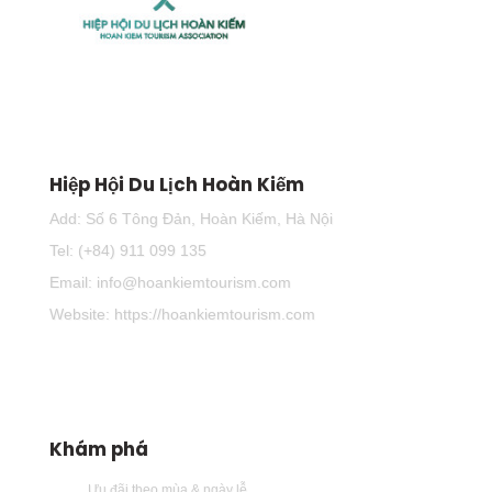
Hiệp Hội Du Lịch Hoàn Kiếm
Add: Số 6 Tông Đản, Hoàn Kiếm, Hà Nội
Tel: (+84) 911 099 135
Email: info@hoankiemtourism.com
Website: https://hoankiemtourism.com
Khám phá
Ưu đãi theo mùa & ngày lễ