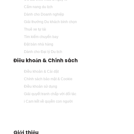
Cẩm nang du lịch
Dành cho Doanh nghiệp
Giải thưởng Du khách bình chọn
Thuê xe tự lái
Tìm kiếm chuyến bay
Đặt bàn nhà hàng
Dành cho Đại lý Du lịch
Điều khoản & Chính sách
Điều khoản & Cài đặt
Chính sách bảo mật & Cookie
Điều khoản sử dụng
Giải quyết tranh chấp với đối tác
i Cam kết về quyền con người
Giới thiệu