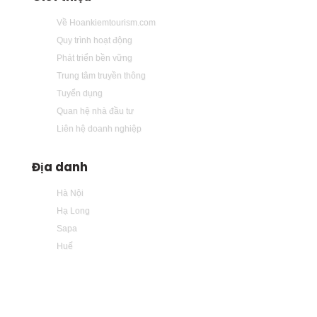
Về Hoankiemtourism.com
Quy trình hoạt động
Phát triển bền vững
Trung tâm truyền thông
Tuyển dụng
Quan hệ nhà đầu tư
Liên hệ doanh nghiệp
Địa danh
Hà Nội
Hạ Long
Sapa
Huế